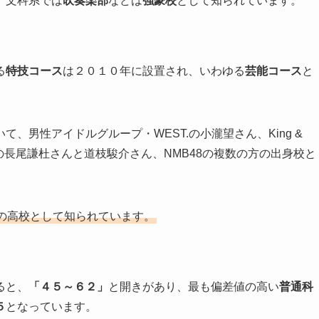
、文科系では
吹奏楽部
などは
強豪校
として知られています。
る
特技コース
は２０１０年に設置され、いわゆる
芸能コース
と
、男性アイドルグループ・WEST.の小瀧望さん、King &
子の長尾謙杜さんと道枝駿介さん、NMB48の複数の方の出身校と
の高校として知られています。
ると、
「４５～６２」
と開きがあり、最も偏差値の高い
普通科
５
となっています。