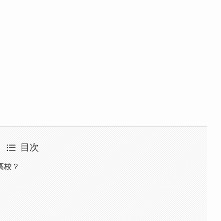
目次
高校？