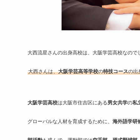
大西流星さんの出身高校は、大阪学芸高校なので
大西さんは、
大阪学芸高等学校
の
特技コース
の出
大阪学芸高校
は大阪市住吉区にある
男女共学
の
私
グローバルな人材を育成するために、
海外語学研