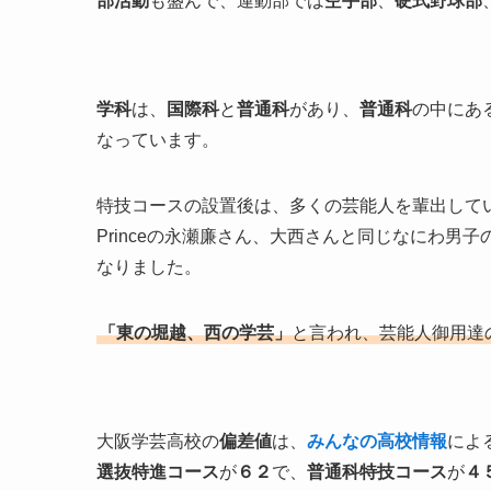
部活動
も盛んで、運動部では
空手部
、
硬式野球部
学科
は、
国際科
と
普通科
があり、
普通科
の中にあ
なっています。
特技コースの設置後は、多くの芸能人を輩出していて
Princeの永瀬廉さん、大西さんと同じなにわ男
なりました。
「東の堀越、西の学芸」
と言われ、芸能人御用達
大阪学芸高校の
偏差値
は、
みんなの高校情報
によ
選抜特進コース
が
６２
で、
普通科特技コース
が
４