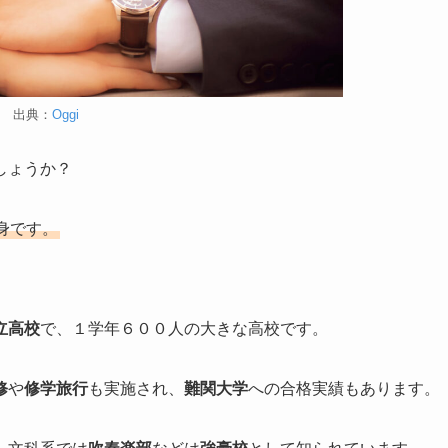
出典：
Oggi
しょうか？
身です。
立高校
で、１学年６００人の大きな高校です。
修
や
修学旅行
も実施され、
難関大学
への合格実績もあります。