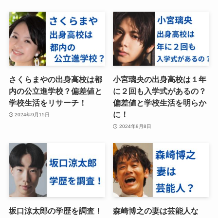
さくらまやの出身高校は都
小宮璃央の出身高校は１年
内の公立進学校？偏差値と
に２回も入学式があるの？
学校生活をリサーチ！
偏差値と学校生活を明らか
に！
2024年9月15日
2024年9月8日
坂口涼太郎の学歴を調査！
森崎博之の妻は芸能人な