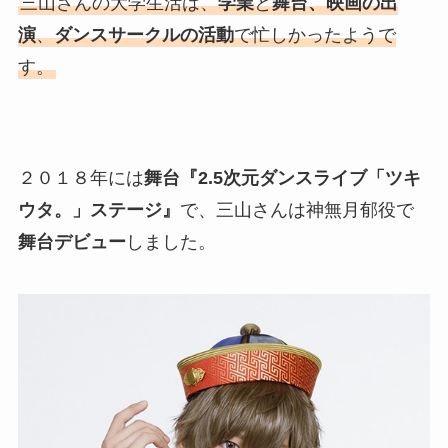
三山さんの大学生活は、
学業
と
舞台、映画の出
演
、
ダンスサークルの活動
で忙しかったようで
す。
２０１８年には
舞台『2.5次元ダンスライブ「ツキ
ウタ。」ステージ』
で、三山さんは神無月郁役で
舞台デビュー
しました。