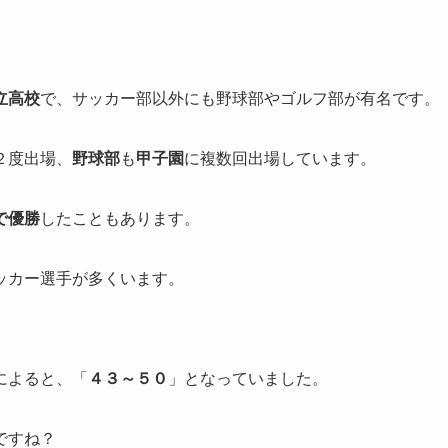
立高校
で、サッカー部以外にも野球部やゴルフ部が有名です。
２度出場、
野球部
も
甲子園
に複数回出場しています。
で優勝
したこともあります。
ッカー選手が多くいます。
によると、「
４３～５０
」となっていました。
ですね？