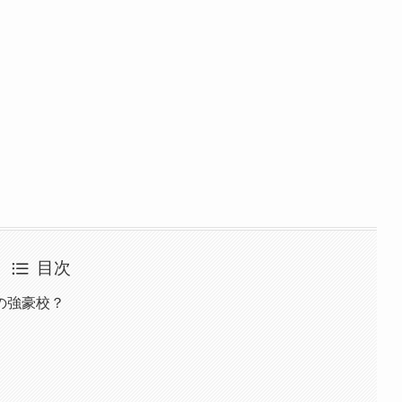
目次
の強豪校？