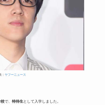
典：
ヤフーニュース
？
学校
で、
特待生
として入学しました。