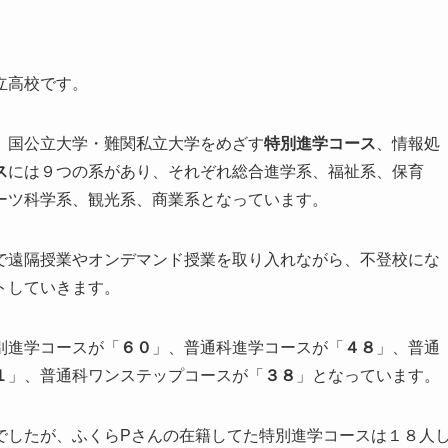
立高校です。
、国公立大学・難関私立大学をめざす
特別進学コース
、情報処
ス
には９つの系があり、それぞれ総合進学系、福祉系、保育
ーツ科学系、観光系、商業系となっています。
で遠隔授業やオンデマンド授業を取り入れながら、不登校にな
トしていきます。
別進学コースが「
６０
」、普通科進学コースが「
４８
」、普通
１
」、普通科ワンステップコースが「
３８
」となっています。
でしたが、ふくらPさんの在籍してた特別進学コースは１８人