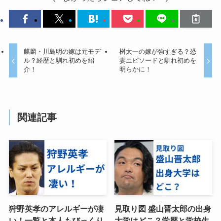
麒麟・川島明の嫁は元モデ
桝太一の嫁が強すぎる？恐
ル？経歴と馴れ初めを紹
妻エピソードと馴れ初めを
介！
明らかに！
関連記事
狩野英孝のアレルギーが凄
見取り図 盛山晋太郎の出身
い！一覧と本人もびっくり
大学はどこ？学歴と学校生