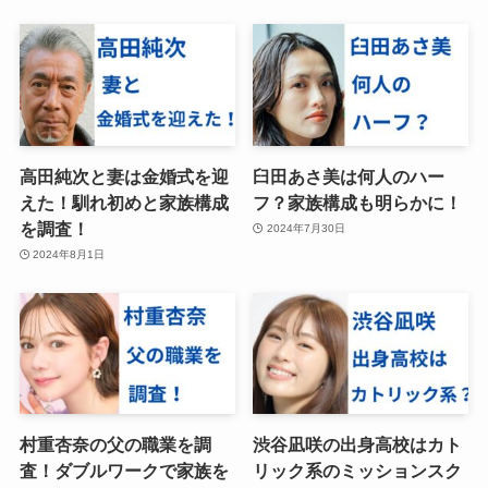
高田純次と妻は金婚式を迎
臼田あさ美は何人のハー
えた！馴れ初めと家族構成
フ？家族構成も明らかに！
を調査！
2024年7月30日
2024年8月1日
村重杏奈の父の職業を調
渋谷凪咲の出身高校はカト
査！ダブルワークで家族を
リック系のミッションスク