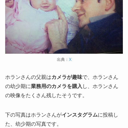
出典：
X
ホランさんの父親は
カメラが趣味
で、ホランさん
の幼少期に
業務用のカメラを購入
し、ホランさん
の映像をたくさん残したそうです。
下の写真はホランさんが
インスタグラム
に投稿し
た、幼少期の写真です。