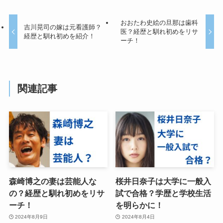
おおたわ史絵の旦那は歯科
吉川晃司の嫁は元看護師？
医？経歴と馴れ初めをリサ
経歴と馴れ初めを紹介！
ーチ！
関連記事
森崎博之の妻は芸能人な
桜井日奈子は大学に一般入
の？経歴と馴れ初めをリサ
試で合格？学歴と学校生活
ーチ！
を明らかに！
2024年8月9日
2024年8月4日