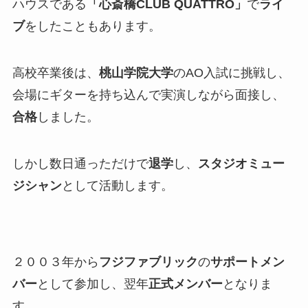
ハウスである
「心斎橋CLUB QUATTRO」
で
ライ
ブ
をしたこともあります。
高校卒業後は、
桃山学院大学
のAO入試に挑戦し、
会場にギターを持ち込んで実演しながら面接し、
合格
しました。
しかし数日通っただけで
退学
し、
スタジオミュー
ジシャン
として活動します。
２００３年から
フジファブリック
の
サポートメン
バー
として参加し、翌年
正式メンバー
となりま
す。