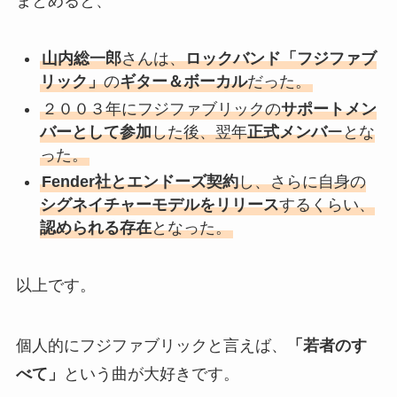
まとめると、
山内総一郎
さんは、
ロックバンド「フジファブ
リック」
の
ギター＆ボーカル
だった。
２００３年にフジファブリックの
サポートメン
バーとして参加
した後、翌年
正式メンバ
ーとな
った。
Fender社とエンドーズ契約
し、さらに自身の
シグネイチャーモデルをリリース
するくらい、
認められる存在
となった。
以上です。
個人的にフジファブリックと言えば、
「若者のす
べて」
という曲が大好きです。