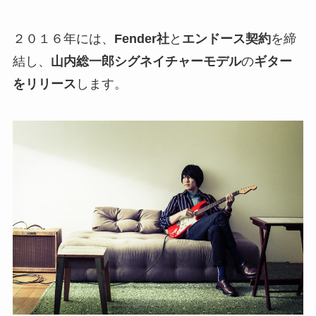
２０１６年には、
Fender社
と
エンドース契約
を締
結し、
山内総一郎シグネイチャーモデル
の
ギター
をリリース
します。