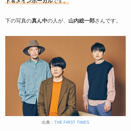
ト＆メインボーカル
です。
下の写真の
真ん中
の人が、
山内総一郎
さんです。
出典：
THE FIRST TIMES