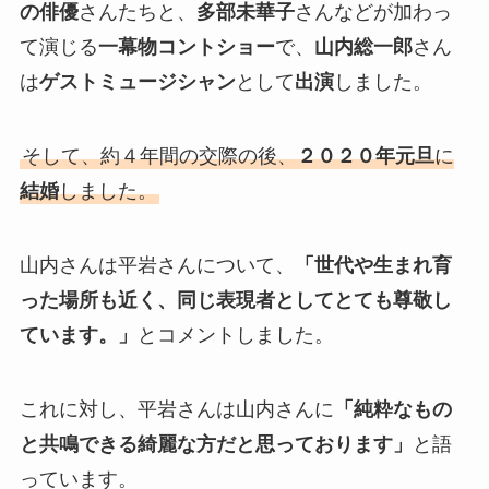
の俳優
さんたちと、
多部未華子
さんなどが加わっ
て演じる
一幕物コントショー
で、
山内総一郎
さん
は
ゲストミュージシャン
として
出演
しました。
そして、約４年間の交際の後、
２０２０年元旦
に
結婚
しました。
山内さんは平岩さんについて、
「世代や生まれ育
った場所も近く、同じ表現者としてとても尊敬し
ています。」
とコメントしました。
これに対し、平岩さんは山内さんに
「純粋なもの
と共鳴できる綺麗な方だと思っております」
と語
っています。