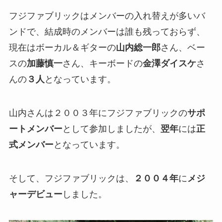
フジファブリックはメンバーの入れ替えが多いバ
ンドで、結成時のメンバーは誰も残っておらず、
現在はボーカル＆ギターの
山内総一郎
さん、ベー
スの
加藤慎一
さん、キーボードの
金澤ダイスケ
さ
んの
３人
となっています。
山内さんは２００３年にフジファブリックの
サポ
ートメンバー
として参加しましたが、
翌年
には
正
式メンバー
となっています。
そして、フジファブリックは、
２００４年
に
メジ
ャーデビュー
しました。