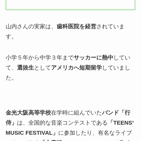
山内さんの実家は、
歯科医院を経営
されていま
す。
小学５年から中学３年まで
サッカーに熱中
してい
て、
選抜生
として
アメリカへ短期留学
していまし
た。
金光大阪高等学校
在学時に組んでいた
バンド「行
侍」
は、全国的な音楽コンテストである
「TEENS’
MUSIC FESTIVAL」
に参加したり、有名なライブ